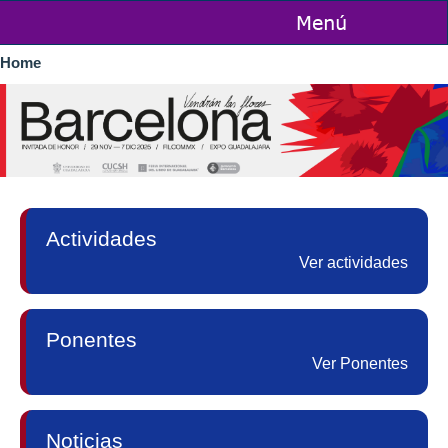
Skip to
main
You are here
content
Home
Actividades
Ver actividades
Ponentes
Ver Ponentes
Noticias