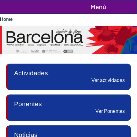
Skip to
main
You are here
content
Home
Actividades
Ver actividades
Ponentes
Ver Ponentes
Noticias