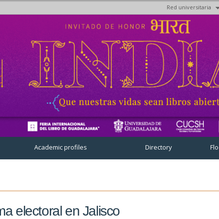
Red universitaria
Skip to
main
content
Academic profiles
Directory
Fl
ma electoral en Jalisco