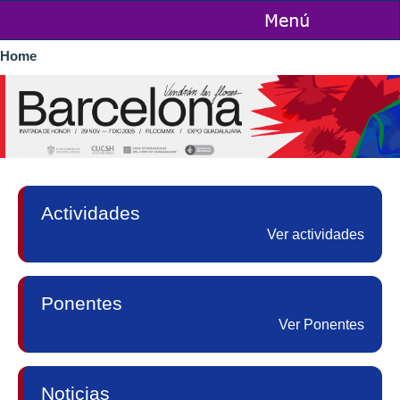
Skip to
main
You are here
content
Home
Actividades
Ver actividades
Ponentes
Ver Ponentes
Noticias