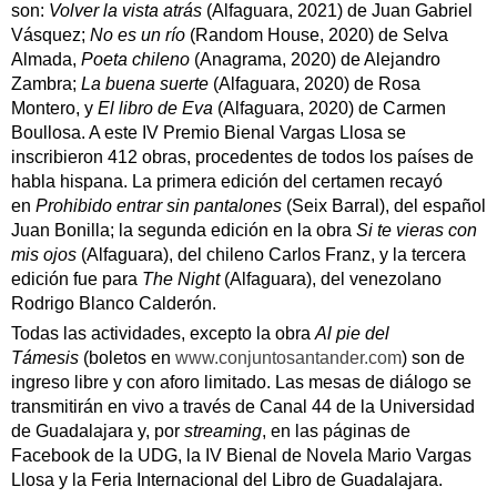
son:
Volver la vista atrás
(Alfaguara, 2021) de Juan Gabriel
Vásquez;
No es un río
(Random House, 2020) de Selva
Almada,
Poeta chileno
(Anagrama, 2020) de Alejandro
Zambra;
La buena suerte
(Alfaguara, 2020) de Rosa
Montero, y
El libro de Eva
(Alfaguara, 2020) de Carmen
Boullosa. A este IV Premio Bienal Vargas Llosa se
inscribieron 412 obras, procedentes de todos los países de
habla hispana. La primera edición del certamen recayó
en
Prohibido entrar sin pantalones
(Seix Barral), del español
Juan Bonilla; la segunda edición en la obra
Si te vieras con
mis ojos
(Alfaguara), del chileno Carlos Franz, y la tercera
edición fue para
The Night
(Alfaguara), del venezolano
Rodrigo Blanco Calderón.
Todas las actividades, excepto la obra
Al pie del
Támesis
(boletos en
www.conjuntosantander.com
) son de
ingreso libre y con aforo limitado. Las mesas de diálogo se
transmitirán en vivo a través de Canal 44 de la Universidad
de Guadalajara y, por
streaming
, en las páginas de
Facebook de la UDG, la IV Bienal de Novela Mario Vargas
Llosa y la Feria Internacional del Libro de Guadalajara.