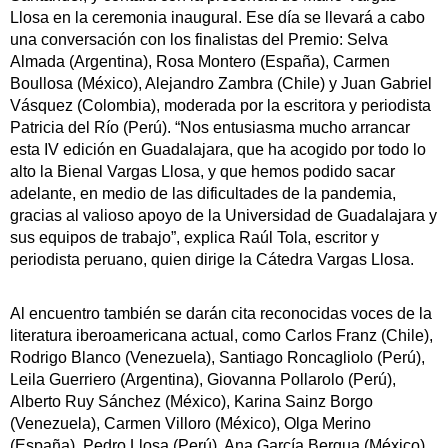
Llosa en la ceremonia inaugural. Ese día se llevará a cabo
una conversación con los finalistas del Premio: Selva
Almada (Argentina), Rosa Montero (España), Carmen
Boullosa (México), Alejandro Zambra (Chile) y Juan Gabriel
Vásquez (Colombia), moderada por la escritora y periodista
Patricia del Río (Perú). “Nos entusiasma mucho arrancar
esta IV edición en Guadalajara, que ha acogido por todo lo
alto la Bienal Vargas Llosa, y que hemos podido sacar
adelante, en medio de las dificultades de la pandemia,
gracias al valioso apoyo de la Universidad de Guadalajara y
sus equipos de trabajo”, explica Raúl Tola, escritor y
periodista peruano, quien dirige la Cátedra Vargas Llosa.
Al encuentro también se darán cita reconocidas voces de la
literatura iberoamericana actual, como Carlos Franz (Chile),
Rodrigo Blanco (Venezuela), Santiago Roncagliolo (Perú),
Leila Guerriero (Argentina), Giovanna Pollarolo (Perú),
Alberto Ruy Sánchez (México), Karina Sainz Borgo
(Venezuela), Carmen Villoro (México), Olga Merino
(España), Pedro Llosa (Perú), Ana García Bergua (México),