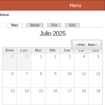
Pasar al
contenido
Se encuentra usted aquí
principal
Inicio
Solapas principales
Mes
(solapa activa)
Week
Día
Año
Julio 2025
« Prev
Next »
Dom
Lun
Mar
Mié
Jue
Vie
Sáb
29
30
1
2
3
4
5
6
7
8
9
10
11
12
13
14
15
16
17
18
19