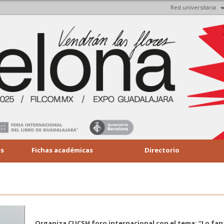
Red universitaria
Pasar al
contenido
principal
es
Fichas académicas
Directorio
Organiza CUCSH foro internacional con el tema: “Lo fan