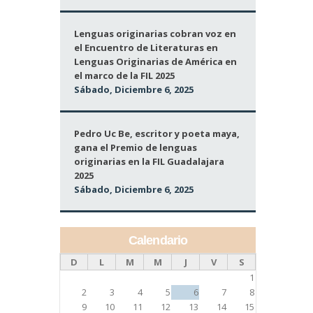
Lenguas originarias cobran voz en
el Encuentro de Literaturas en
Lenguas Originarias de América en
el marco de la FIL 2025
Sábado, Diciembre 6, 2025
Pedro Uc Be, escritor y poeta maya,
gana el Premio de lenguas
originarias en la FIL Guadalajara
2025
Sábado, Diciembre 6, 2025
Calendario
D
L
M
M
J
V
S
1
2
3
4
5
6
7
8
9
10
11
12
13
14
15