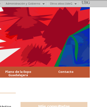
Administración y Gobierno
Otros sitios UdeG
Plano de la Expo
Contacto
Guadalajara
Más consultadas
tástico