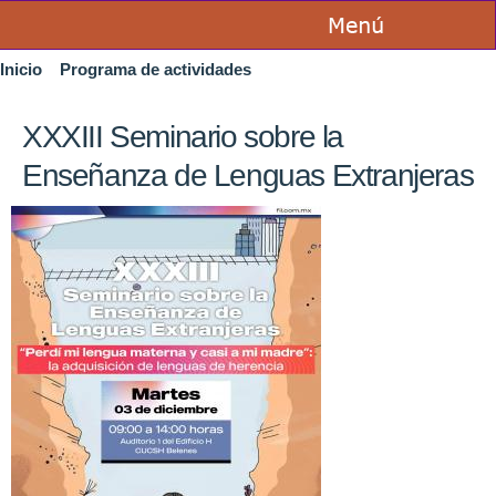
Pasar al
contenido
Se encuentra usted aquí
principal
Inicio
»
Programa de actividades
XXXIII Seminario sobre la
Enseñanza de Lenguas Extranjeras